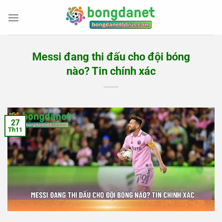
Bỏ
qua
nội
dung
Messi đang thi đấu cho đội bóng
nào? Tin chính xác
27
Th11