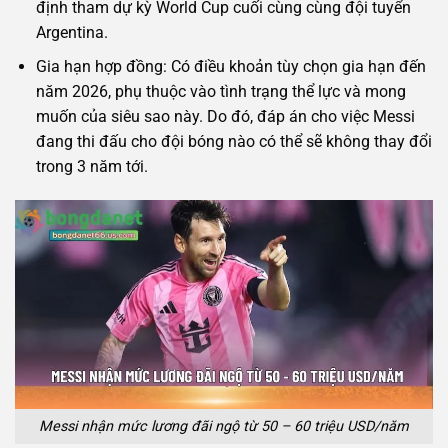
định tham dự kỳ World Cup cuối cùng cùng đội tuyển
Argentina.
Gia hạn hợp đồng: Có điều khoản tùy chọn gia hạn đến
năm 2026, phụ thuộc vào tình trạng thể lực và mong
muốn của siêu sao này. Do đó, đáp án cho việc Messi
đang thi đấu cho đội bóng nào có thể sẽ không thay đổi
trong 3 năm tới.
Messi nhận mức lương đãi ngộ từ 50 – 60 triệu USD/năm