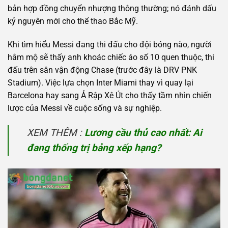
bản hợp đồng chuyển nhượng thông thường; nó đánh dấu
kỷ nguyên mới cho thể thao Bắc Mỹ.
Khi tìm hiểu Messi đang thi đấu cho đội bóng nào, người
hâm mộ sẽ thấy anh khoác chiếc áo số 10 quen thuộc, thi
đấu trên sân vận động Chase (trước đây là DRV PNK
Stadium). Việc lựa chọn Inter Miami thay vì quay lại
Barcelona hay sang Ả Rập Xê Út cho thấy tầm nhìn chiến
lược của Messi về cuộc sống và sự nghiệp.
XEM THÊM :
Lương cầu thủ cao nhất: Ai
đang thống trị bảng xếp hạng?