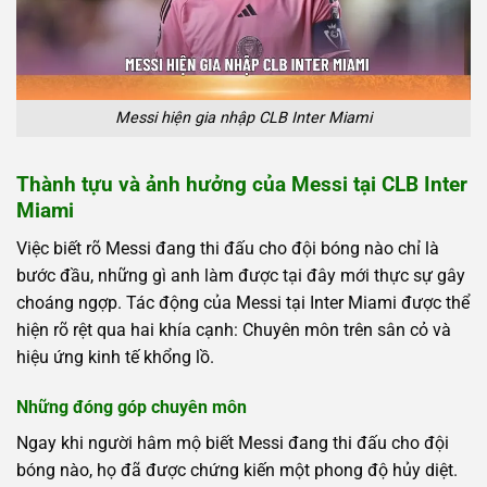
Messi hiện gia nhập CLB Inter Miami
Thành tựu và ảnh hưởng của Messi tại CLB Inter
Miami
Việc biết rõ Messi đang thi đấu cho đội bóng nào chỉ là
bước đầu, những gì anh làm được tại đây mới thực sự gây
choáng ngợp. Tác động của Messi tại Inter Miami được thể
hiện rõ rệt qua hai khía cạnh: Chuyên môn trên sân cỏ và
hiệu ứng kinh tế khổng lồ.
Những đóng góp chuyên môn
Ngay khi người hâm mộ biết Messi đang thi đấu cho đội
bóng nào, họ đã được chứng kiến một phong độ hủy diệt.