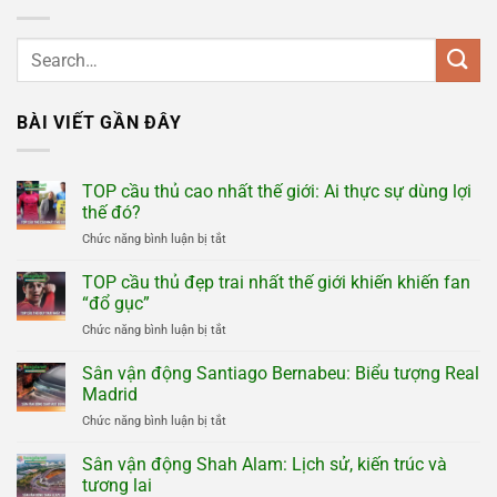
BÀI VIẾT GẦN ĐÂY
TOP cầu thủ cao nhất thế giới: Ai thực sự dùng lợi
thế đó?
Chức năng bình luận bị tắt
ở
TOP
cầu
TOP cầu thủ đẹp trai nhất thế giới khiến khiến fan
thủ
“đổ gục”
cao
Chức năng bình luận bị tắt
ở
nhất
TOP
thế
cầu
Sân vận động Santiago Bernabeu: Biểu tượng Real
giới:
thủ
Ai
Madrid
đẹp
thực
Chức năng bình luận bị tắt
ở
trai
sự
Sân
nhất
dùng
vận
Sân vận động Shah Alam: Lịch sử, kiến trúc và
thế
lợi
động
giới
tương lai
thế
Santiago