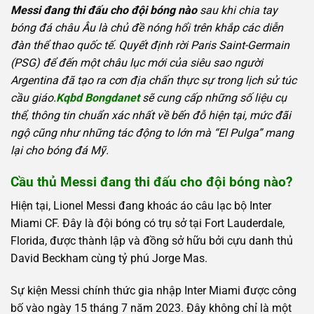
Messi đang thi đấu cho đội bóng nào
sau khi chia tay
bóng đá châu Âu là chủ đề nóng hổi trên khắp các diễn
đàn thể thao quốc tế. Quyết định rời Paris Saint-Germain
(PSG) để đến một châu lục mới của siêu sao người
Argentina đã tạo ra cơn địa chấn thực sự trong lịch sử túc
cầu giáo.
Kqbd Bongdanet
sẽ cung cấp những số liệu cụ
thể, thông tin chuẩn xác nhất về bến đỗ hiện tại, mức đãi
ngộ cũng như những tác động to lớn mà “El Pulga” mang
lại cho bóng đá Mỹ.
Cầu thủ Messi đang thi đấu cho đội bóng nào?
Hiện tại, Lionel Messi đang khoác áo câu lạc bộ Inter
Miami CF. Đây là đội bóng có trụ sở tại Fort Lauderdale,
Florida, được thành lập và đồng sở hữu bởi cựu danh thủ
David Beckham cùng tỷ phú Jorge Mas.
Sự kiện Messi chính thức gia nhập Inter Miami được công
bố vào ngày 15 tháng 7 năm 2023. Đây không chỉ là một