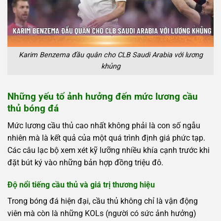
Karim Benzema đầu quân cho CLB Saudi Arabia với lương
khủng
Những yếu tố ảnh hưởng đến mức lương cầu
thủ bóng đá
Mức lương cầu thủ cao nhất không phải là con số ngẫu
nhiên mà là kết quả của một quá trình định giá phức tạp.
Các câu lạc bộ xem xét kỹ lưỡng nhiều khía cạnh trước khi
đặt bút ký vào những bản hợp đồng triệu đô.
Độ nổi tiếng cầu thủ và giá trị thương hiệu
Trong bóng đá hiện đại, cầu thủ không chỉ là vận động
viên mà còn là những KOLs (người có sức ảnh hưởng)