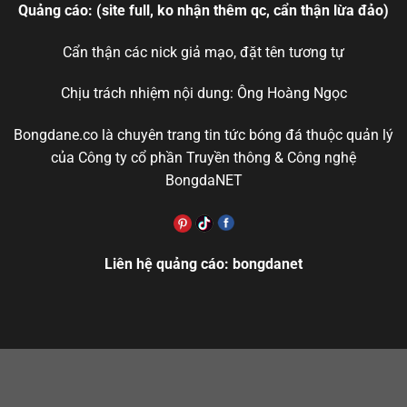
Quảng cáo: (site full, ko nhận thêm qc, cẩn thận lừa đảo)
Cẩn thận các nick giả mạo, đặt tên tương tự
Chịu trách nhiệm nội dung: Ông Hoàng Ngọc
Bongdane.co là chuyên trang tin tức bóng đá thuộc quản lý
của Công ty cổ phần Truyền thông & Công nghệ
BongdaNET
Liên hệ quảng cáo: bongdanet