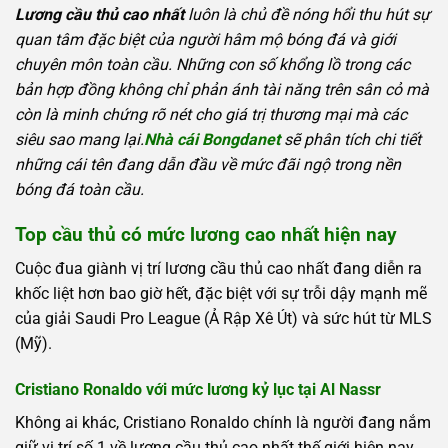
Lương cầu thủ cao nhất
luôn là chủ đề nóng hổi thu hút sự
quan tâm đặc biệt của người hâm mộ bóng đá và giới
chuyên môn toàn cầu. Những con số khổng lồ trong các
bản hợp đồng không chỉ phản ánh tài năng trên sân cỏ mà
còn là minh chứng rõ nét cho giá trị thương mại mà các
siêu sao mang lại.
Nhà cái Bongdanet
sẽ phân tích chi tiết
những cái tên đang dẫn đầu về mức đãi ngộ trong nền
bóng đá toàn cầu.
Top cầu thủ có mức lương cao nhất hiện nay
Cuộc đua giành vị trí lương cầu thủ cao nhất đang diễn ra
khốc liệt hơn bao giờ hết, đặc biệt với sự trỗi dậy mạnh mẽ
của giải Saudi Pro League (Ả Rập Xê Út) và sức hút từ MLS
(Mỹ).
Cristiano Ronaldo với mức lương kỷ lục tại Al Nassr
Không ai khác, Cristiano Ronaldo chính là người đang nắm
giữ vị trí số 1 về lương cầu thủ cao nhất thế giới hiện nay.