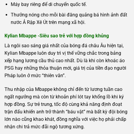
Máy bay riêng để di chuyển quốc tế.
Thưởng nóng cho mỗi bài đăng quảng bá hình ảnh đất
nước Ả Rập Xê Út trên mạng xã hội.
Kylian Mbappe -Siêu sao trẻ với hợp đồng khủng
Là ngôi sao sáng giá nhất của bóng đá châu Âu hiện tại,
Kylian Mbappe luôn duy trì vị thế vững chắc trong bảng
xếp hạng lương cầu thủ cao nhất. Dù là khi còn khoác áo
PSG hay những thỏa thuận mới, giá trị của tiền đạo người
Pháp luôn ở mức “thiên văn”.
Thu nhập của Mbappe không chỉ đến từ lương tuần cao
ngất ngưởng mà còn từ khoản phí lót tay khổng lồ khi ký
hợp đồng. Sự trẻ trung, tốc độ cùng khả năng định đoạt
trận đấu khiến anh trở thành “báu vật” mà bất kỳ đội bóng
lớn nào cũng khao khát, đồng nghĩa với việc họ phải chấp
nhận chi trả mức đãi ngộ tương xứng.