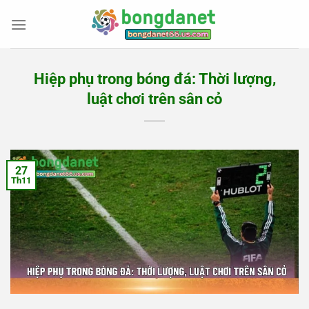
Bỏ
qua
nội
dung
Hiệp phụ trong bóng đá: Thời lượng,
luật chơi trên sân cỏ
27
Th11