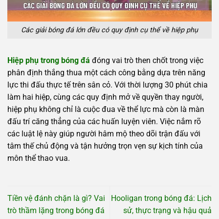
Các giải bóng đá lớn đều có quy định cụ thể về hiệp phụ
Hiệp phụ trong bóng đá
đóng vai trò then chốt trong việc
phân định thắng thua một cách công bằng dựa trên năng
lực thi đấu thực tế trên sân cỏ. Với thời lượng 30 phút chia
làm hai hiệp, cùng các quy định mở về quyền thay người,
hiệp phụ không chỉ là cuộc đua về thể lực mà còn là màn
đấu trí căng thẳng của các huấn luyện viên. Việc nắm rõ
các luật lệ này giúp người hâm mộ theo dõi trận đấu với
tâm thế chủ động và tận hưởng trọn vẹn sự kịch tính của
môn thể thao vua.
Tiền vệ đánh chặn là gì? Vai
Hooligan trong bóng đá: Lịch
trò thầm lặng trong bóng đá
sử, thực trạng và hậu quả