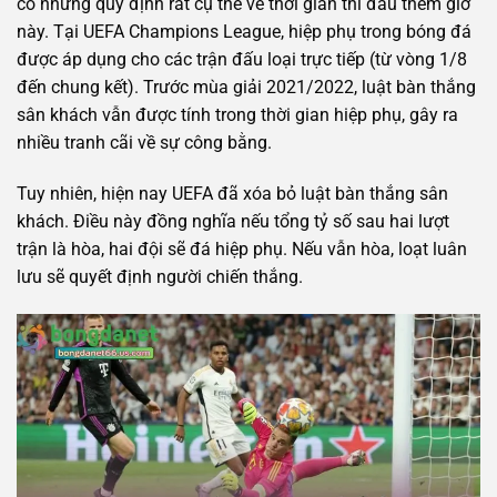
có những quy định rất cụ thể về thời gian thi đấu thêm giờ
này. Tại UEFA Champions League, hiệp phụ trong bóng đá
được áp dụng cho các trận đấu loại trực tiếp (từ vòng 1/8
đến chung kết). Trước mùa giải 2021/2022, luật bàn thắng
sân khách vẫn được tính trong thời gian hiệp phụ, gây ra
nhiều tranh cãi về sự công bằng.
Tuy nhiên, hiện nay UEFA đã xóa bỏ luật bàn thắng sân
khách. Điều này đồng nghĩa nếu tổng tỷ số sau hai lượt
trận là hòa, hai đội sẽ đá hiệp phụ. Nếu vẫn hòa, loạt luân
lưu sẽ quyết định người chiến thắng.