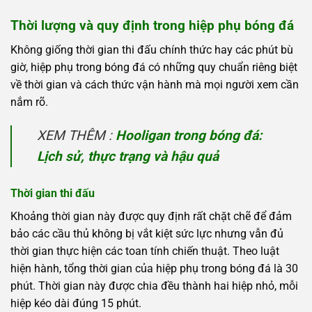
Thời lượng và quy định trong hiệp phụ bóng đá
Không giống thời gian thi đấu chính thức hay các phút bù
giờ, hiệp phụ trong bóng đá có những quy chuẩn riêng biệt
về thời gian và cách thức vận hành mà mọi người xem cần
nắm rõ.
XEM THÊM :
Hooligan trong bóng đá:
Lịch sử, thực trạng và hậu quả
Thời gian thi đấu
Khoảng thời gian này được quy định rất chặt chẽ để đảm
bảo các cầu thủ không bị vắt kiệt sức lực nhưng vẫn đủ
thời gian thực hiện các toan tính chiến thuật. Theo luật
hiện hành, tổng thời gian của hiệp phụ trong bóng đá là 30
phút. Thời gian này được chia đều thành hai hiệp nhỏ, mỗi
hiệp kéo dài đúng 15 phút.