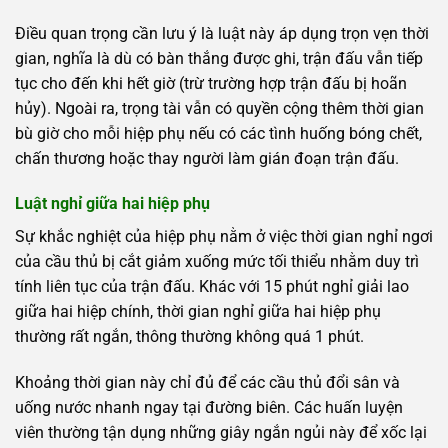
Điều quan trọng cần lưu ý là luật này áp dụng trọn vẹn thời
gian, nghĩa là dù có bàn thắng được ghi, trận đấu vẫn tiếp
tục cho đến khi hết giờ (trừ trường hợp trận đấu bị hoãn
hủy). Ngoài ra, trọng tài vẫn có quyền cộng thêm thời gian
bù giờ cho mỗi hiệp phụ nếu có các tình huống bóng chết,
chấn thương hoặc thay người làm gián đoạn trận đấu.
Luật nghỉ giữa hai hiệp phụ
Sự khắc nghiệt của hiệp phụ nằm ở việc thời gian nghỉ ngơi
của cầu thủ bị cắt giảm xuống mức tối thiểu nhằm duy trì
tính liên tục của trận đấu. Khác với 15 phút nghỉ giải lao
giữa hai hiệp chính, thời gian nghỉ giữa hai hiệp phụ
thường rất ngắn, thông thường không quá 1 phút.
Khoảng thời gian này chỉ đủ để các cầu thủ đổi sân và
uống nước nhanh ngay tại đường biên. Các huấn luyện
viên thường tận dụng những giây ngắn ngủi này để xốc lại