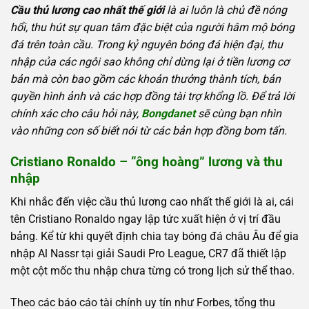
Cầu thủ lương cao nhất thế giới
là ai luôn là chủ đề nóng
hổi, thu hút sự quan tâm đặc biệt của người hâm mộ bóng
đá trên toàn cầu. Trong kỷ nguyên bóng đá hiện đại, thu
nhập của các ngôi sao không chỉ dừng lại ở tiền lương cơ
bản mà còn bao gồm các khoản thưởng thành tích, bản
quyền hình ảnh và các hợp đồng tài trợ khổng lồ. Để trả lời
chính xác cho câu hỏi này,
Bongdanet
sẽ cùng bạn nhìn
vào những con số biết nói từ các bản hợp đồng bom tấn.
Cristiano Ronaldo – “ông hoàng” lương và thu
nhập
Khi nhắc đến việc cầu thủ lương cao nhất thế giới là ai, cái
tên Cristiano Ronaldo ngay lập tức xuất hiện ở vị trí đầu
bảng. Kể từ khi quyết định chia tay bóng đá châu Âu để gia
nhập Al Nassr tại giải Saudi Pro League, CR7 đã thiết lập
một cột mốc thu nhập chưa từng có trong lịch sử thể thao.
Theo các báo cáo tài chính uy tín như Forbes, tổng thu