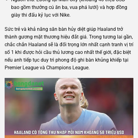
bao gồm thưởng cú ăn ba, vua phá lưới) và hợp đồng
giày thi đấu kỷ lục với Nike.
Sức trẻ và khả năng săn bàn hủy diệt giúp Haaland trở
thành gương mặt thương hiệu đắt giá. Trong tương lai gần,
chắc chắn Haaland sẽ là đối trọng lớn nhất cạnh tranh vị trí
số 1 khi được hỏi cầu thủ lương cao nhất thế giới, đặc biệt
nếu anh tiếp tục duy trì phong độ ghi bàn khủng khiếp tại
Premier League và Champions League.