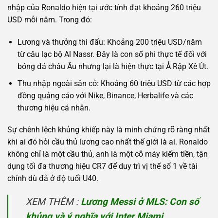
nhập của Ronaldo hiện tại ước tính đạt khoảng 260 triệu
USD mỗi năm. Trong đó:
Lương và thưởng thi đấu: Khoảng 200 triệu USD/năm
từ câu lạc bộ Al Nassr. Đây là con số phi thực tế đối với
bóng đá châu Âu nhưng lại là hiện thực tại Ả Rập Xê Út.
Thu nhập ngoài sân cỏ: Khoảng 60 triệu USD từ các hợp
đồng quảng cáo với Nike, Binance, Herbalife và các
thương hiệu cá nhân.
Sự chênh lệch khủng khiếp này là minh chứng rõ ràng nhất
khi ai đó hỏi cầu thủ lương cao nhất thế giới là ai. Ronaldo
không chỉ là một cầu thủ, anh là một cỗ máy kiếm tiền, tận
dụng tối đa thương hiệu CR7 để duy trì vị thế số 1 về tài
chính dù đã ở độ tuổi U40.
XEM THÊM :
Lương Messi ở MLS: Con số
khủng và ý nghĩa với Inter Miami