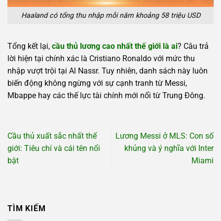
Haaland có tổng thu nhập mỗi năm khoảng 58 triệu USD
Tổng kết lại,
cầu thủ lương cao nhất thế giới là ai
? Câu trả
lời hiện tại chính xác là Cristiano Ronaldo với mức thu
nhập vượt trội tại Al Nassr. Tuy nhiên, danh sách này luôn
biến động không ngừng với sự cạnh tranh từ Messi,
Mbappe hay các thế lực tài chính mới nổi từ Trung Đông.
Cầu thủ xuất sắc nhất thế
Lương Messi ở MLS: Con số
giới: Tiêu chí và cái tên nổi
khủng và ý nghĩa với Inter
bật
Miami
TÌM KIẾM