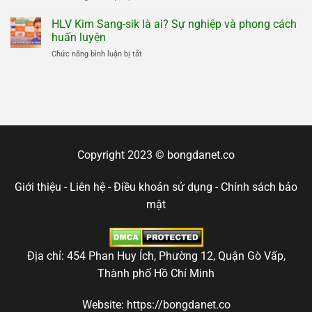
khiến
Sân
Biểu
fan
vận
HLV Kim Sang-sik là ai? Sự nghiệp và phong cách
tượng
“đổ
động
Real
huấn luyện
gục”
Shah
Madrid
Chức năng bình luận bị tắt
ở
Alam:
HLV
Lịch
Kim
sử,
Sang-
kiến
sik
trúc
là
và
ai?
tương
Sự
lai
nghiệp
Copyright 2023 © bongdanet.co
và
phong
cách
Giới thiệu - Liên hệ - Điều khoản sử dụng - Chính sách bảo
huấn
mật
luyện
Địa chỉ: 454 Phan Huy Ích, Phường 12, Quận Gò Vấp,
Thành phố Hồ Chí Minh
Website: https://bongdanet.co